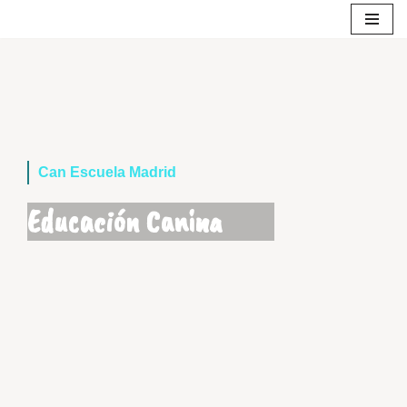
Saltar
al
contenido
Can Escuela Madrid
Educación Canina