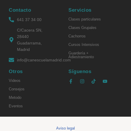
Contacto
Servicios
Clases particulares
641 37 34 00​
Clases Grupales
C/Cacera SN,
Cachorros
28440
Guadarrama,
Cursos Intensivos
Madrid
Guardería +
Adiestramiento
info@canescuelamadrid.com
Otros
Síguenos
Videos
Consejos
Metodo
Eventos
Aviso legal